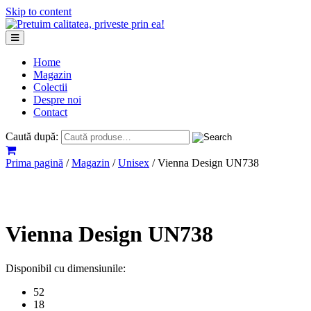
Skip to content
Home
Magazin
Colectii
Despre noi
Contact
Caută după:
Prima pagină
/
Magazin
/
Unisex
/ Vienna Design UN738
Vienna Design UN738
Disponibil cu dimensiunile:
52
18