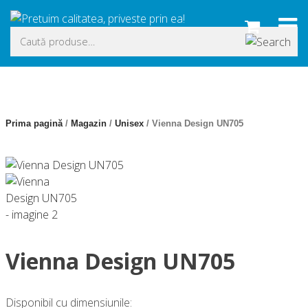
Skip
to
Caută
content
după:
Prima pagină
/
Magazin
/
Unisex
/ Vienna Design UN705
Vienna Design UN705
Disponibil cu dimensiunile: