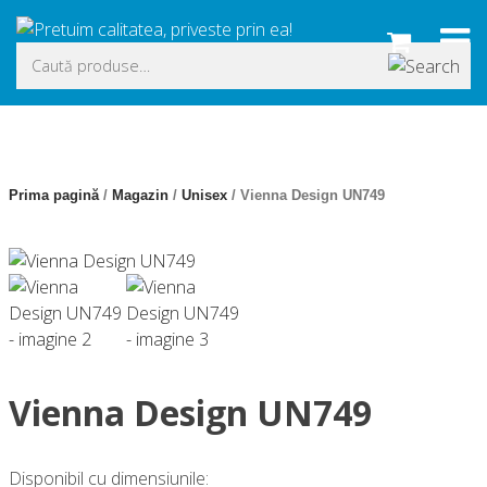
Skip
to
Caută
content
după:
Prima pagină
/
Magazin
/
Unisex
/ Vienna Design UN749
Vienna Design UN749
Disponibil cu dimensiunile: