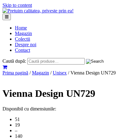
Skip to content
Home
Magazin
Colectii
Despre noi
Contact
Caută după:
Prima pagină
/
Magazin
/
Unisex
/ Vienna Design UN729
Vienna Design UN729
Disponibil cu dimensiunile:
51
19
–
140