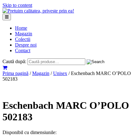
Skip to content
Home
Magazin
Colectii
Despre noi
Contact
Caută după:
Prima pagină
/
Magazin
/
Unisex
/ Eschenbach MARC O’POLO
502183
Eschenbach MARC O’POLO
502183
Disponibil cu dimensiunile: