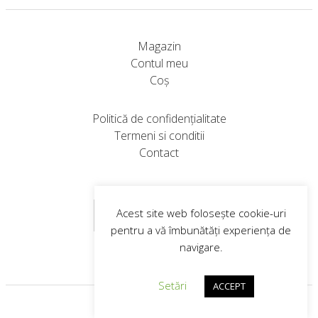
are
are
fi
mai
mai
alese
multe
multe
în
Magazin
variații.
variații.
pagina
Contul meu
Opțiunile
Opțiunile
produsului.
Coș
pot
pot
fi
fi
Politică de confidențialitate
alese
alese
Termeni si conditii
în
în
Contact
pagina
pagina
produsului.
produsului.
Abonare Newsletter
Acest site web folosește cookie-uri
pentru a vă îmbunătăți experiența de
navigare.
Setări
ACCEPT
Web design
© 2026
VIP