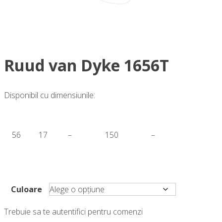
Ruud van Dyke 1656T
Disponibil cu dimensiunile:
56
17
–
150
–
Culoare
Trebuie sa te autentifici pentru comenzi