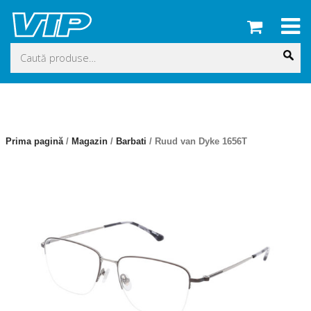
Skip
to
content
Caută
după:
Prima pagină
/
Magazin
/
Barbati
/ Ruud van Dyke 1656T