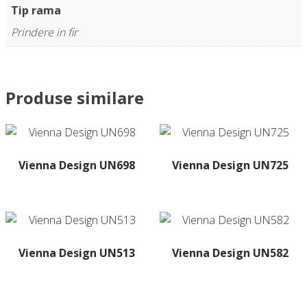
Tip rama
Prindere in fir
Produse similare
Vienna Design UN698
Vienna Design UN725
Acest
produs
are
mai
multe
Vienna Design UN513
Vienna Design UN582
variații.
Acest
Acest
Opțiunile
produs
produs
pot