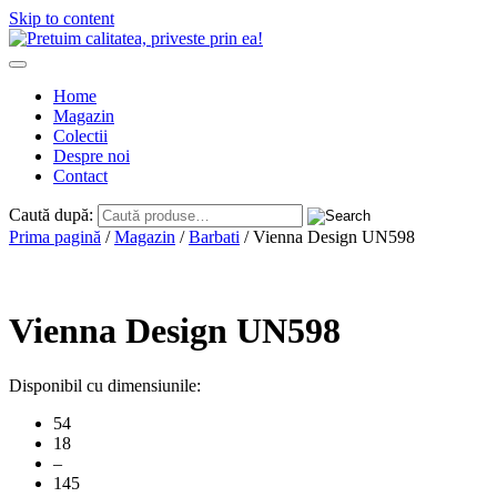
Skip to content
Home
Magazin
Colectii
Despre noi
Contact
Caută după:
Prima pagină
/
Magazin
/
Barbati
/ Vienna Design UN598
Vienna Design UN598
Disponibil cu dimensiunile:
54
18
–
145