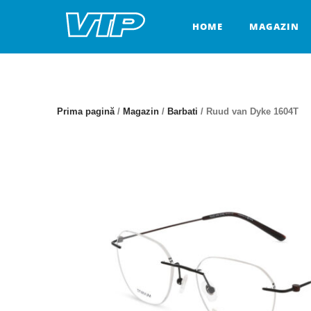
Skip
to
HOME
MAGAZIN
content
Prima pagină
/
Magazin
/
Barbati
/ Ruud van Dyke 1604T