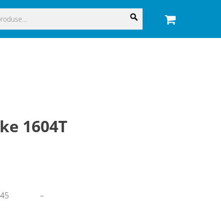
ke 1604T
145
–