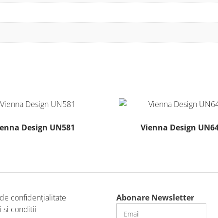
ienna Design UN581
Vienna Design UN6
Acest
produs
are
mai
multe
 de confidențialitate
Abonare Newsletter
variații.
si conditii
Opțiunile