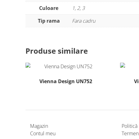
Culoare
1, 2, 3
Tip rama
Fara cadru
Produse similare
Vienna Design UN752
V
Acest
produs
are
mai
multe
Magazin
Politică
variații.
Contul meu
Termeni 
Opțiunile