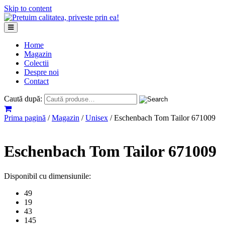
Skip to content
Home
Magazin
Colectii
Despre noi
Contact
Caută după:
Prima pagină
/
Magazin
/
Unisex
/ Eschenbach Tom Tailor 671009
Eschenbach Tom Tailor 671009
Disponibil cu dimensiunile:
49
19
43
145