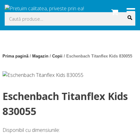
Skip
to
Caută
content
după:
Prima pagină
/
Magazin
/
Copii
/ Eschenbach Titanflex Kids 830055
Eschenbach Titanflex Kids
830055
Disponibil cu dimensiunile: