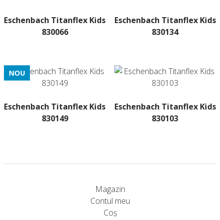
Eschenbach Titanflex Kids
Eschenbach Titanflex Kids
830066
830134
Acest
Acest
produs
produs
are
are
NOU
mai
mai
multe
multe
variații.
variații.
Eschenbach Titanflex Kids
Eschenbach Titanflex Kids
Opțiunile
Opțiunile
830149
830103
pot
pot
Acest
Acest
fi
fi
produs
produs
alese
alese
are
are
în
în
mai
mai
pagina
pagina
multe
multe
produsului.
produsului.
Magazin
variații.
variații.
Contul meu
Opțiunile
Opțiunile
Coș
pot
pot