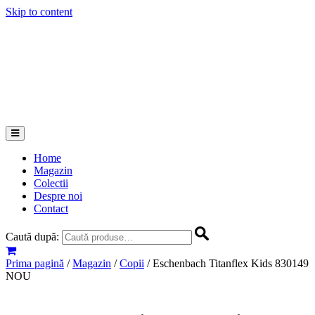
Skip to content
Home
Magazin
Colectii
Despre noi
Contact
Caută după:
Prima pagină
/
Magazin
/
Copii
/ Eschenbach Titanflex Kids 830149
NOU