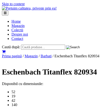
Skip to content
Home
Magazin
Colectii
Despre noi
Contact
Caută după:
Prima pagină
/
Magazin
/
Barbati
/ Eschenbach Titanflex 820934
Eschenbach Titanflex 820934
Disponibil cu dimensiunile:
52
19
42
140