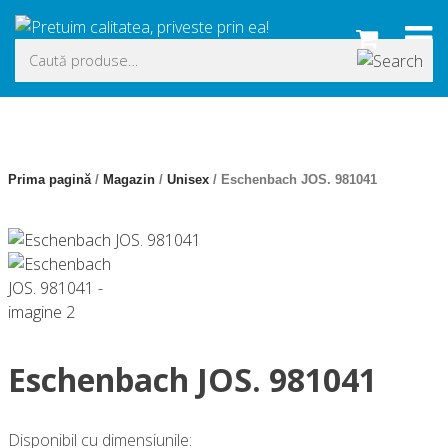
Skip
to
Caută
content
după:
Prima pagină
/
Magazin
/
Unisex
/ Eschenbach JOS. 981041
Eschenbach JOS. 981041
Disponibil cu dimensiunile: