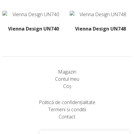
Vienna Design UN740
Vienna Design UN748
Acest
Acest
produs
produs
are
are
mai
mai
multe
multe
Magazin
variații.
variații.
Contul meu
Opțiunile
Opțiunile
Coș
pot
pot
fi
fi
Politică de confidențialitate
alese
alese
Termeni si conditii
în
în
Contact
pagina
pagina
produsului.
produsului.
Abonare Newsletter