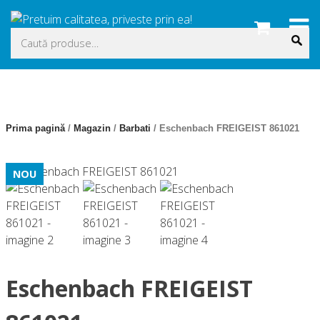
Skip
to
Caută
content
după:
Prima pagină
/
Magazin
/
Barbati
/ Eschenbach FREIGEIST 861021
NOU
Eschenbach FREIGEIST