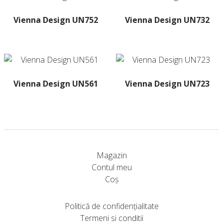
Vienna Design UN752
Vienna Design UN732
Acest
produs
are
mai
multe
Vienna Design UN561
Vienna Design UN723
variații.
Acest
Acest
Opțiunile
produs
produs
pot
are
are
fi
mai
mai
alese
multe
multe
în
Magazin
variații.
variații.
pagina
Contul meu
Opțiunile
Opțiunile
produsului.
Coș
pot
pot
fi
fi
Politică de confidențialitate
alese
alese
Termeni si conditii
în
în