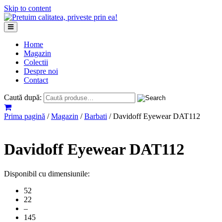
Skip to content
Home
Magazin
Colectii
Despre noi
Contact
Caută după:
Prima pagină
/
Magazin
/
Barbati
/ Davidoff Eyewear DAT112
Davidoff Eyewear DAT112
Disponibil cu dimensiunile:
52
22
–
145