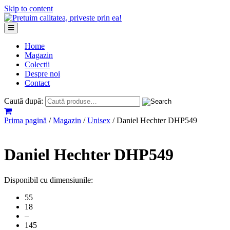
Skip to content
Home
Magazin
Colectii
Despre noi
Contact
Caută după:
Prima pagină
/
Magazin
/
Unisex
/ Daniel Hechter DHP549
Daniel Hechter DHP549
Disponibil cu dimensiunile:
55
18
–
145