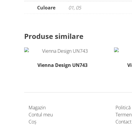
Culoare
01, 05
Produse similare
Vienna Design UN743
V
Acest
produs
are
mai
multe
Magazin
Politică
variații.
Contul meu
Termeni 
Opțiunile
Coș
Contact
pot
fi