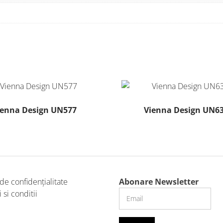
ienna Design UN577
Vienna Design UN6
Acest
produs
are
mai
multe
 de confidențialitate
Abonare Newsletter
variații.
si conditii
Opțiunile
pot
fi