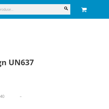
gn UN637
140
–