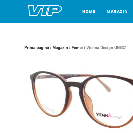
Skip
to
HOME
MAGAZIN
content
Prima pagină
/
Magazin
/
Femei
/ Vienna Design UN637