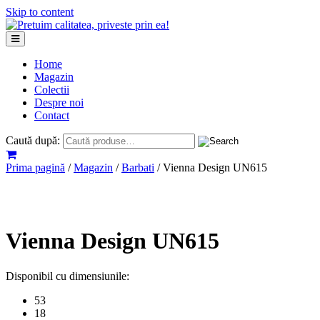
Skip to content
Home
Magazin
Colectii
Despre noi
Contact
Caută după:
Prima pagină
/
Magazin
/
Barbati
/ Vienna Design UN615
Vienna Design UN615
Disponibil cu dimensiunile:
53
18