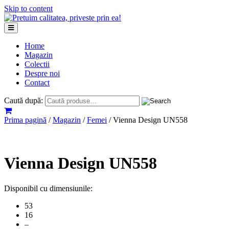
Skip to content
Home
Magazin
Colectii
Despre noi
Contact
Caută după:
Prima pagină
/
Magazin
/
Femei
/ Vienna Design UN558
Vienna Design UN558
Disponibil cu dimensiunile:
53
16
–