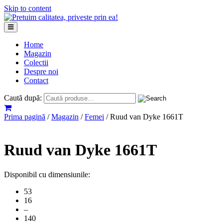
Skip to content
Home
Magazin
Colectii
Despre noi
Contact
Caută după:
Prima pagină
/
Magazin
/
Femei
/ Ruud van Dyke 1661T
Ruud van Dyke 1661T
Disponibil cu dimensiunile:
53
16
–
140