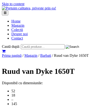
Skip to content
Home
Magazin
Colectii
Despre noi
Contact
Caută după:
Prima pagină
/
Magazin
/
Barbati
/ Ruud van Dyke 1650T
Ruud van Dyke 1650T
Disponibil cu dimensiunile:
52
18
–
145