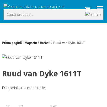
Skip
to
Caută
content
după:
Prima pagină
/
Magazin
/
Barbati
/ Ruud van Dyke 1611T
Ruud van Dyke 1611T
Disponibil cu dimensiunile:
55
17
–
145
–