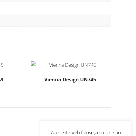
49
Vienna Design UN745
Acest
produs
are
mai
multe
variații.
Opțiunile
Acest site web folosește cookie-uri