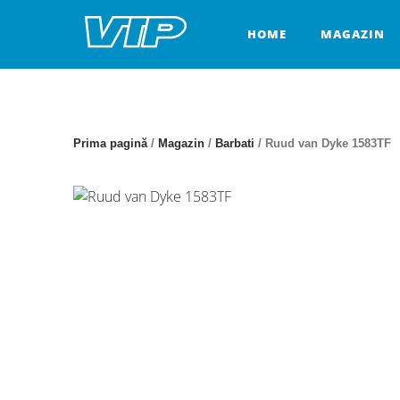
Skip
to
HOME
MAGAZIN
content
Prima pagină
/
Magazin
/
Barbati
/ Ruud van Dyke 1583TF