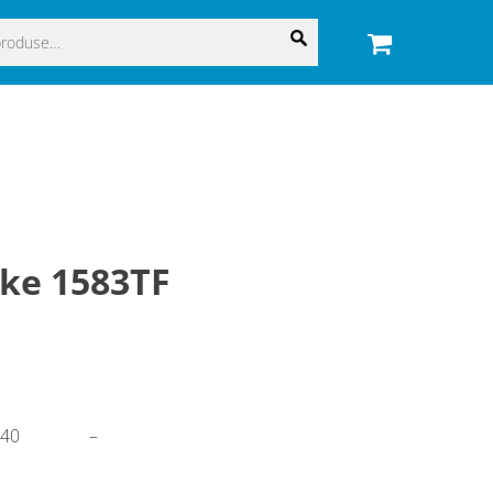
ke 1583TF
140
–