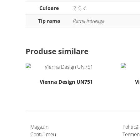
Culoare
3, 5, 4
Tip rama
Rama intreaga
Produse similare
Vienna Design UN751
V
Acest
produs
are
mai
multe
Magazin
Politică
variații.
Contul meu
Termeni 
Opțiunile