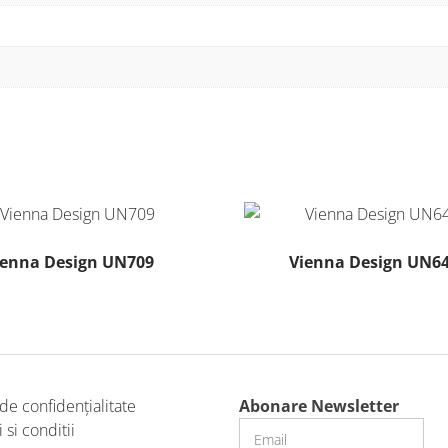
ienna Design UN709
Vienna Design UN6
Acest
produs
are
mai
multe
 de confidențialitate
Abonare Newsletter
variații.
si conditii
Opțiunile