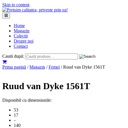
Skip to content
Home
Magazin
Colectii
Despre noi
Contact
Caută după:
Prima pagină
/
Magazin
/
Femei
/ Ruud van Dyke 1561T
Ruud van Dyke 1561T
Disponibil cu dimensiunile:
53
17
–
140