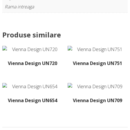
Rama intreaga
Produse similare
Vienna Design UN720
Vienna Design UN751
Acest
Acest
produs
produs
are
are
mai
mai
multe
multe
Vienna Design UN654
Vienna Design UN709
variații.
variații.
Acest
Opțiunile
Opțiunile
produs
pot
pot
are
fi
fi