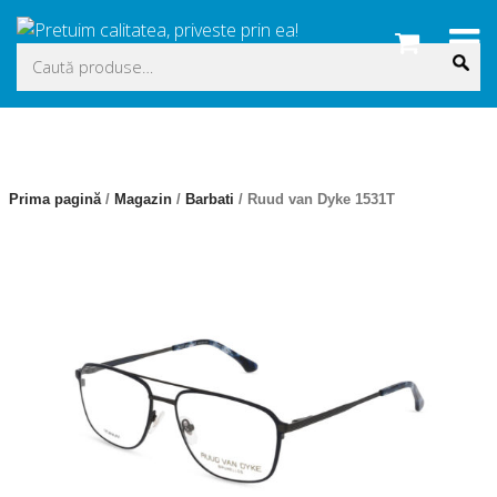
Skip
to
Caută
content
după:
Prima pagină
/
Magazin
/
Barbati
/ Ruud van Dyke 1531T