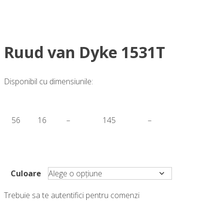
Ruud van Dyke 1531T
Disponibil cu dimensiunile:
56
16
–
145
–
Culoare
Trebuie sa te autentifici pentru comenzi