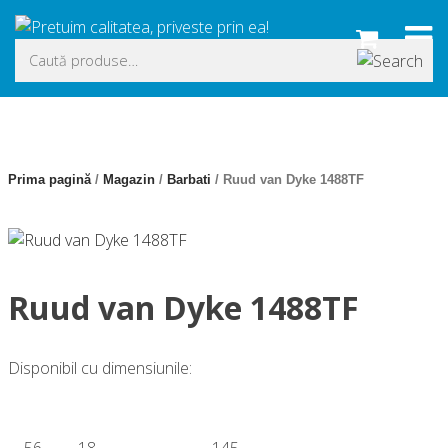
Skip
to
Caută
content
după:
Prima pagină
/
Magazin
/
Barbati
/ Ruud van Dyke 1488TF
Ruud van Dyke 1488TF
Disponibil cu dimensiunile:
56
18
–
145
–