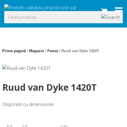
Skip
to
Caută
content
după:
Prima pagină
/
Magazin
/
Femei
/ Ruud van Dyke 1420T
Ruud van Dyke 1420T
Disponibil cu dimensiunile:
52
17
–
140
–