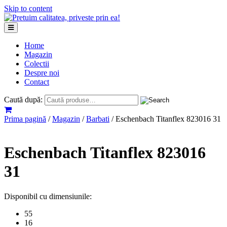
Skip to content
Home
Magazin
Colectii
Despre noi
Contact
Caută după:
Prima pagină
/
Magazin
/
Barbati
/ Eschenbach Titanflex 823016 31
Eschenbach Titanflex 823016
31
Disponibil cu dimensiunile:
55
16