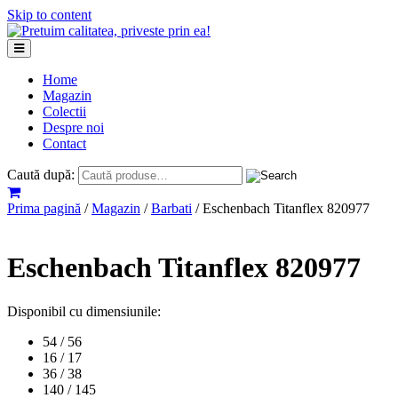
Skip to content
Home
Magazin
Colectii
Despre noi
Contact
Caută după:
Prima pagină
/
Magazin
/
Barbati
/ Eschenbach Titanflex 820977
Eschenbach Titanflex 820977
Disponibil cu dimensiunile:
54 / 56
16 / 17
36 / 38
140 / 145