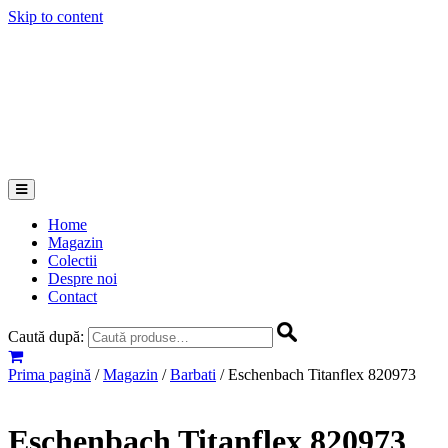
Skip to content
Home
Magazin
Colectii
Despre noi
Contact
Caută după:
Prima pagină
/
Magazin
/
Barbati
/ Eschenbach Titanflex 820973
Eschenbach Titanflex 820973