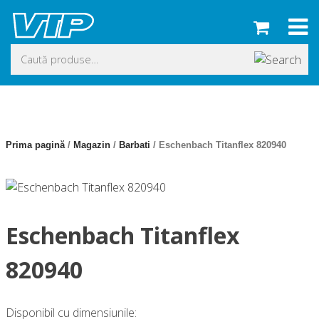
Skip
to
content
Caută
după:
Prima pagină
/
Magazin
/
Barbati
/ Eschenbach Titanflex 820940
Eschenbach Titanflex
820940
Disponibil cu dimensiunile: