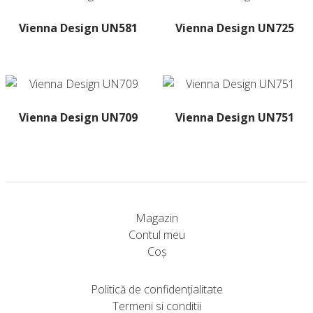
Vienna Design UN581
Vienna Design UN725
Acest
produs
are
mai
multe
Vienna Design UN709
Vienna Design UN751
variații.
Acest
Opțiunile
produs
pot
are
fi
mai
alese
multe
în
Magazin
variații.
pagina
Contul meu
Opțiunile
produsului.
Coș
pot
fi
Politică de confidențialitate
alese
Termeni si conditii
în