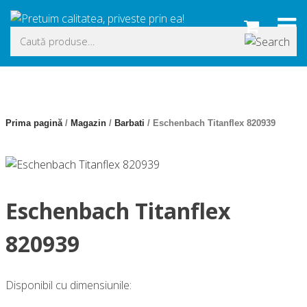
Skip
to
Caută
content
după:
Prima pagină
/
Magazin
/
Barbati
/ Eschenbach Titanflex 820939
Eschenbach Titanflex
820939
Disponibil cu dimensiunile: