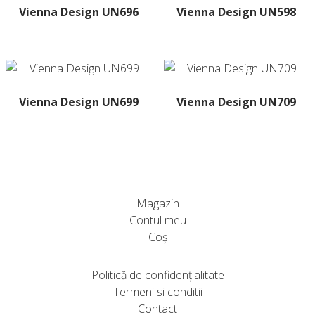
Vienna Design UN696
Vienna Design UN598
Acest
Acest
produs
produs
are
are
mai
mai
multe
multe
Vienna Design UN699
Vienna Design UN709
variații.
variații.
Opțiunile
Opțiunile
pot
pot
fi
fi
alese
alese
în
în
Magazin
pagina
pagina
Contul meu
produsului.
produsului.
Coș
Politică de confidențialitate
Termeni si conditii
Contact