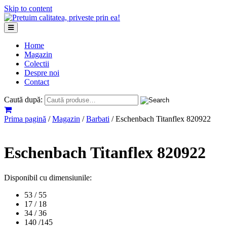
Skip to content
Home
Magazin
Colectii
Despre noi
Contact
Caută după:
Prima pagină
/
Magazin
/
Barbati
/ Eschenbach Titanflex 820922
Eschenbach Titanflex 820922
Disponibil cu dimensiunile:
53 / 55
17 / 18
34 / 36
140 /145