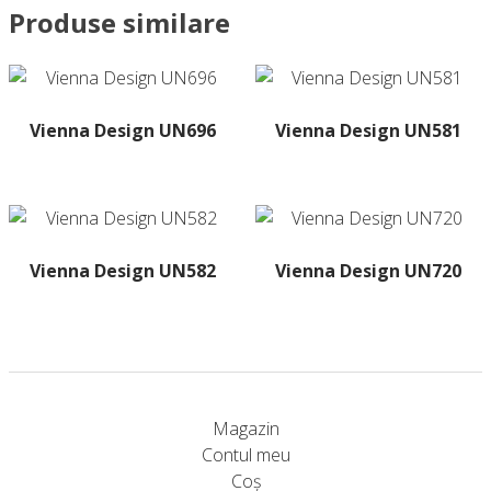
Produse similare
Vienna Design UN696
Vienna Design UN581
Acest
produs
are
mai
multe
Vienna Design UN582
Vienna Design UN720
variații.
Acest
Acest
Opțiunile
produs
produs
pot
are
are
fi
mai
mai
alese
multe
multe
în
Magazin
variații.
variații.
pagina
Contul meu
Opțiunile
Opțiunile
produsului.
Coș
pot
pot