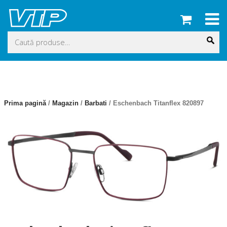
Skip
to
content
Caută
după:
Prima pagină
/
Magazin
/
Barbati
/ Eschenbach Titanflex 820897