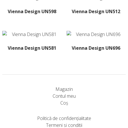
Vienna Design UN598
Vienna Design UN512
Acest
produs
are
mai
multe
Vienna Design UN581
Vienna Design UN696
variații.
Acest
Opțiunile
produs
pot
are
fi
mai
alese
multe
în
Magazin
variații.
pagina
Contul meu
Opțiunile
produsului.
Coș
pot
fi
Politică de confidențialitate
alese
Termeni si conditii
în