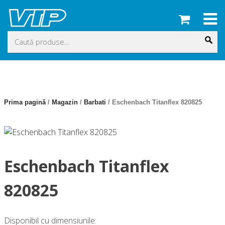
Skip
to
content
Caută
după:
Prima pagină
/
Magazin
/
Barbati
/ Eschenbach Titanflex 820825
Eschenbach Titanflex
820825
Disponibil cu dimensiunile: