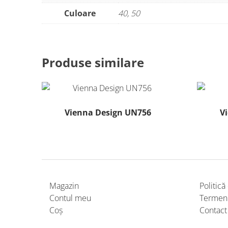
Culoare
40, 50
Produse similare
Vienna Design UN756
V
Acest
produs
are
mai
multe
Magazin
Politică
variații.
Contul meu
Termeni 
Opțiunile
Coș
Contact
pot
fi