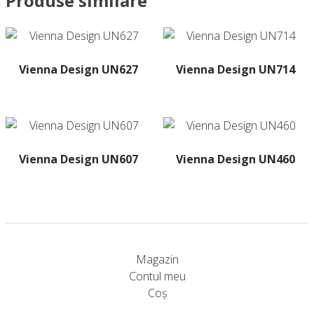
Produse similare
Vienna Design UN627
Vienna Design UN714
Vienna Design UN607
Vienna Design UN460
Acest
produs
are
mai
multe
Magazin
variații.
Contul meu
Opțiunile
Coș
pot