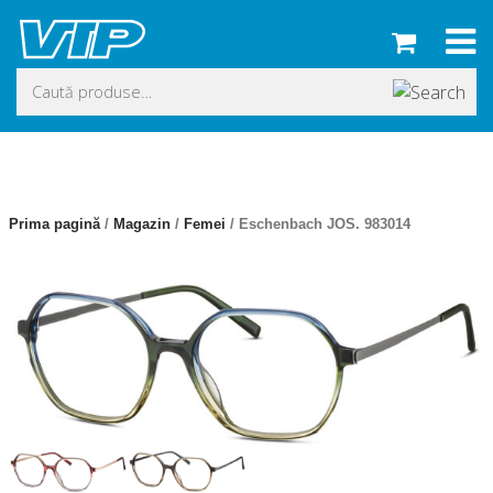
Skip
to
content
Caută
după:
Prima pagină
/
Magazin
/
Femei
/ Eschenbach JOS. 983014