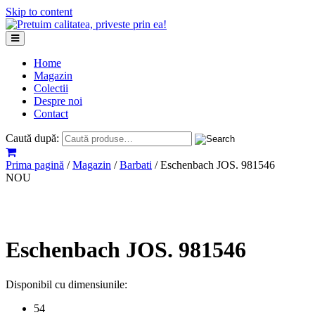
Skip to content
Home
Magazin
Colectii
Despre noi
Contact
Caută după:
Prima pagină
/
Magazin
/
Barbati
/ Eschenbach JOS. 981546
NOU
Eschenbach JOS. 981546
Disponibil cu dimensiunile:
54