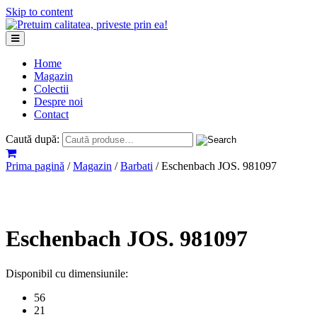
Skip to content
Home
Magazin
Colectii
Despre noi
Contact
Caută după:
Prima pagină
/
Magazin
/
Barbati
/ Eschenbach JOS. 981097
Eschenbach JOS. 981097
Disponibil cu dimensiunile:
56
21