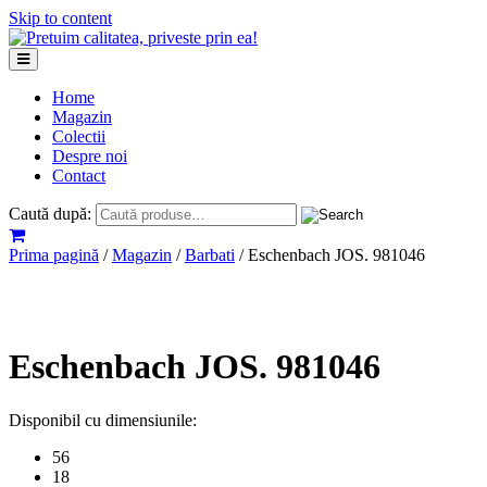
Skip to content
Home
Magazin
Colectii
Despre noi
Contact
Caută după:
Prima pagină
/
Magazin
/
Barbati
/ Eschenbach JOS. 981046
Eschenbach JOS. 981046
Disponibil cu dimensiunile:
56
18