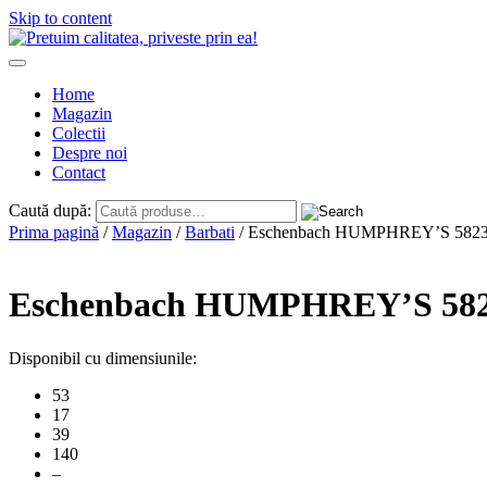
Skip to content
Home
Magazin
Colectii
Despre noi
Contact
Caută după:
Prima pagină
/
Magazin
/
Barbati
/ Eschenbach HUMPHREY’S 582
Eschenbach HUMPHREY’S 58
Disponibil cu dimensiunile:
53
17
39
140
–