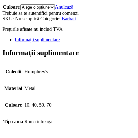
Culoare
Anulează
Trebuie sa te autentifici pentru comenzi
SKU:
Nu se aplică
Categorie:
Barbati
Prețurile afișate nu includ TVA
Informații suplimentare
Informații suplimentare
Colectii
Humphrey's
Material
Metal
Culoare
10, 40, 50, 70
Tip rama
Rama intreaga