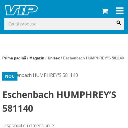
Skip
to
content
Caută
după:
Prima pagină
/
Magazin
/
Unisex
/ Eschenbach HUMPHREY’S 581140
NOU
Eschenbach HUMPHREY’S
581140
Disponibil cu dimensiunile: