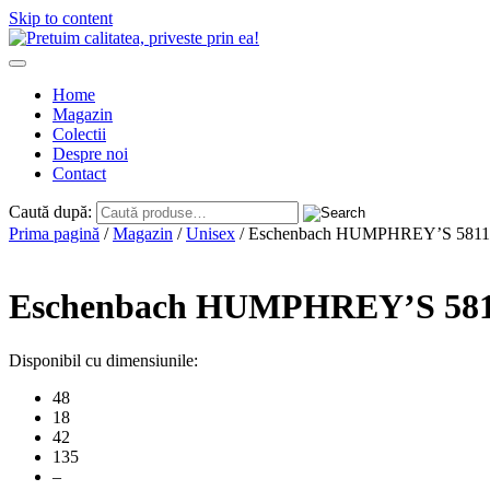
Skip to content
Home
Magazin
Colectii
Despre noi
Contact
Caută după:
Prima pagină
/
Magazin
/
Unisex
/ Eschenbach HUMPHREY’S 5811
Eschenbach HUMPHREY’S 581
Disponibil cu dimensiunile:
48
18
42
135
–