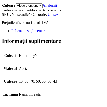
Culoare
Anulează
Trebuie sa te autentifici pentru comenzi
SKU:
Nu se aplică
Categorie:
Unisex
Prețurile afișate nu includ TVA
Informații suplimentare
Informații suplimentare
Colectii
Humphrey's
Material
Acetat
Culoare
10, 30, 40, 50, 55, 60, 43
Tip rama
Rama intreaga