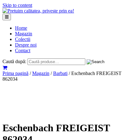
Skip to content
Home
Magazin
Colectii
Despre noi
Contact
Caută după:
Prima pagină
/
Magazin
/
Barbati
/ Eschenbach FREIGEIST
862034
Eschenbach FREIGEIST
862034