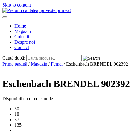
Skip to content
Home
Magazin
Colectii
Despre noi
Contact
Caută după:
Prima pagină
/
Magazin
/
Femei
/ Eschenbach BRENDEL 902392
Eschenbach BRENDEL 902392
Disponibil cu dimensiunile:
50
18
37
135
–