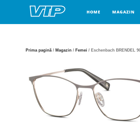
Skip
to
HOME
MAGAZIN
content
Prima pagină
/
Magazin
/
Femei
/ Eschenbach BRENDEL 9