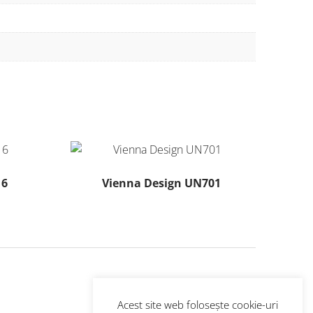
16
Vienna Design UN701
Acest
produs
are
mai
multe
variații.
Opțiunile
Acest site web folosește cookie-uri