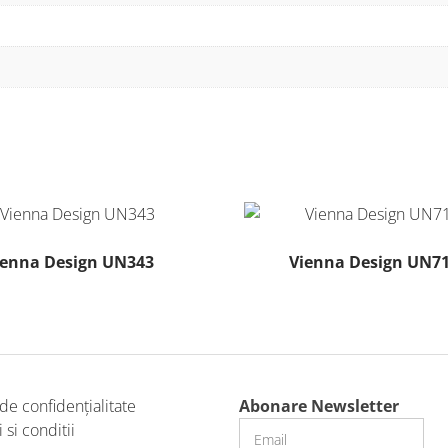
ienna Design UN343
Vienna Design UN7
Acest
Acest
produs
produs
are
are
mai
mai
multe
multe
 de confidențialitate
Abonare Newsletter
variații.
variații.
si conditii
Opțiunile
Opțiunile