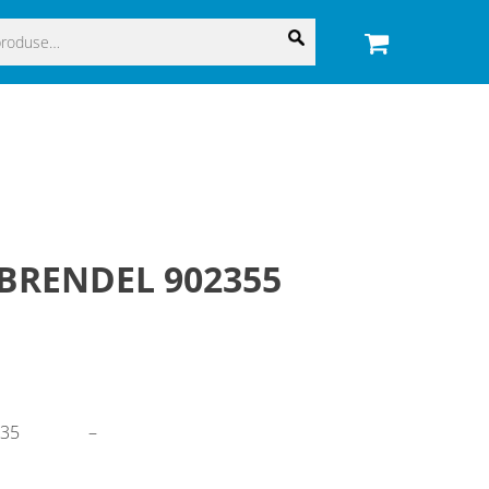
 BRENDEL 902355
135
–