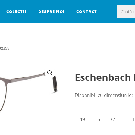
Caută
COLECTII
DESPRE NOI
CONTACT
după:
02355
Eschenbach
Disponibil cu dimensiunile:
49
16
37