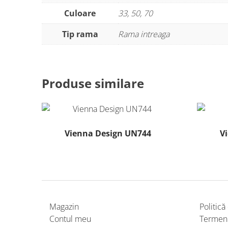
Culoare
33, 50, 70
Tip rama
Rama intreaga
Produse similare
Vienna Design UN744
V
Acest
produs
are
mai
multe
Magazin
Politică
variații.
Contul meu
Termeni 
Opțiunile