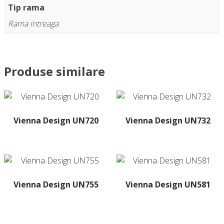
Tip rama
Rama intreaga
Produse similare
Vienna Design UN720
Vienna Design UN732
Acest
produs
are
mai
multe
Vienna Design UN755
Vienna Design UN581
variații.
Acest
Opțiunile
produs
pot