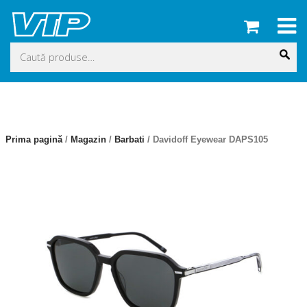
Skip
to
content
Caută
după:
Prima pagină
/
Magazin
/
Barbati
/ Davidoff Eyewear DAPS105