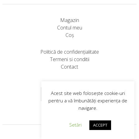
are
fi
mai
alese
multe
în
Magazin
variații.
pagina
Contul meu
Opțiunile
produsului.
Coș
pot
fi
Politică de confidențialitate
alese
Termeni si conditii
în
Contact
pagina
produsului.
Abonare Newsletter
Acest site web folosește cookie-uri
pentru a vă îmbunătăți experiența de
navigare.
Setări
ACCEPT
Web design
© 2026
VIP