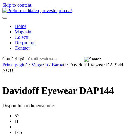
Skip to content
Home
Magazin
Colectii
Despre noi
Contact
Caută după:
Prima pagină
/
Magazin
/
Barbati
/ Davidoff Eyewear DAP144
NOU
Davidoff Eyewear DAP144
Disponibil cu dimensiunile:
53
18
–
145