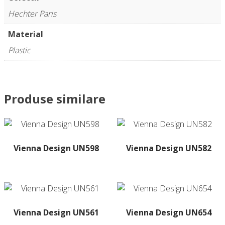
Hechter Paris
Material
Plastic
Produse similare
Vienna Design UN598
Vienna Design UN582
Acest
Acest
produs
produs
are
are
mai
mai
multe
multe
Vienna Design UN561
Vienna Design UN654
variații.
variații.