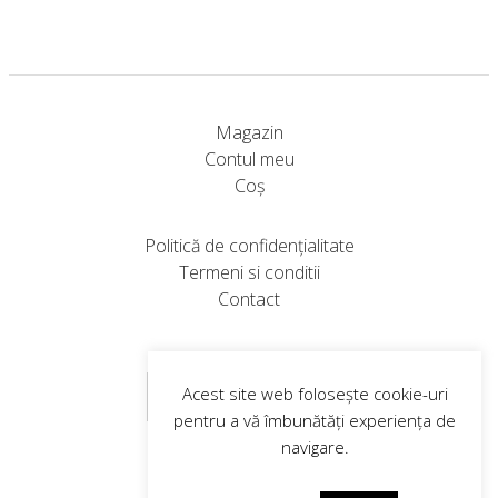
Acest
Acest
Opțiunile
Opțiunile
produs
produs
pot
pot
are
are
fi
fi
mai
mai
alese
alese
multe
multe
în
în
Magazin
variații.
variații.
pagina
pagina
Contul meu
Opțiunile
Opțiunile
produsului.
produsului.
Coș
pot
pot
fi
fi
Politică de confidențialitate
alese
alese
Termeni si conditii
în
în
Contact
pagina
pagina
produsului.
produsului.
Abonare Newsletter
Acest site web folosește cookie-uri
pentru a vă îmbunătăți experiența de
navigare.