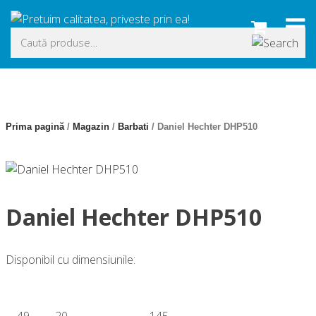
Skip
to
Caută
content
după:
Prima pagină
/
Magazin
/
Barbati
/ Daniel Hechter DHP510
Daniel Hechter DHP510
Disponibil cu dimensiunile:
49
20
–
145
–