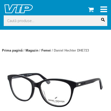
Skip
to
content
Caută
după:
Prima pagină
/
Magazin
/
Femei
/ Daniel Hechter DHE723