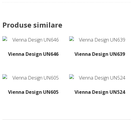
Produse similare
Vienna Design UN646
Vienna Design UN639
Acest
produs
are
mai
multe
Vienna Design UN605
Vienna Design UN524
variații.
Acest
Opțiunile
produs
pot
are
fi
mai
alese
multe